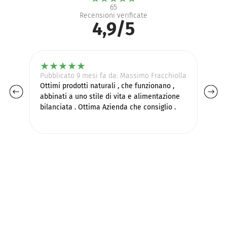
65
Recensioni verificate
4,9/5
★
★
★
★
★
Pubblicato 9 mesi fa da: Massimo Fracchiolla
Pu
Ottimi prodotti naturali , che funzionano ,
Sa
abbinati a uno stile di vita e alimentazione
da
bilanciata . Ottima Azienda che consiglio .