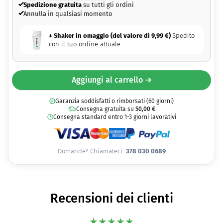
Spedizione gratuita
su tutti gli ordini
Annulla in qualsiasi momento
+ Shaker in omaggio (del valore di
9,99
€
)
Spedito
con il tuo ordine attuale
Aggiungi al carrello →
Garanzia soddisfatti o rimborsati (60 giorni)
Consegna gratuita su
50,00
€
Consegna standard entro 1-3 giorni lavorativi
Domande? Chiamateci:
378 030 0689
Recensioni dei clienti
★
★
★
★
★