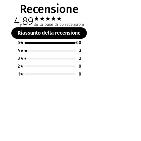
Recensione
4,89
★
★
★
★
★
Sulla base di 65 recensioni
Riassunto della recensione
5★
60
4★
3
3★
2
2★
0
1★
0