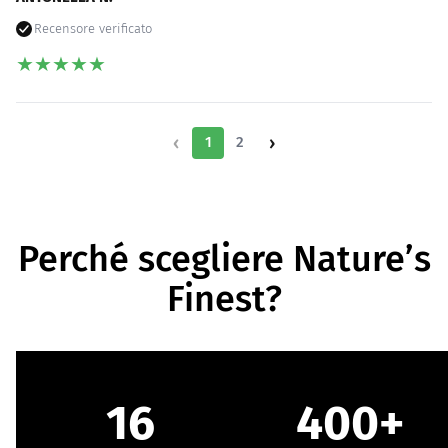
Recensore verificato
★
★
★
★
★
‹
›
1
2
Perché scegliere Nature’s
Finest?
16
400+