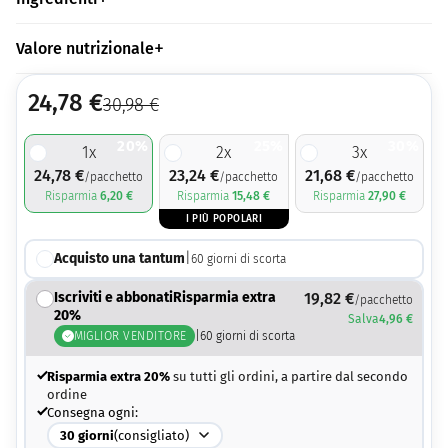
Valore nutrizionale
24,78
€
30,98
€
20%
25%
30%
1
x
2
x
3
x
24,78
€
23,24
€
21,68
€
/pacchetto
/pacchetto
/pacchetto
Risparmia
6,20
€
Risparmia
15,48
€
Risparmia
27,90
€
I PIÙ POPOLARI
Acquisto una tantum
|
60
giorni di scorta
Iscriviti e abbonatiRisparmia extra
19,82
€
/pacchetto
20%
Salva
4,96
€
MIGLIOR VENDITORE
|
60
giorni di scorta
Risparmia extra 20%
su tutti gli ordini, a partire dal secondo
ordine
Consegna ogni:
30
giorni
(consigliato)