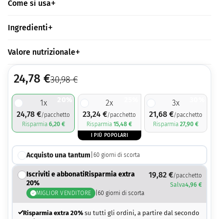
Come si usa
Ingredienti
Valore nutrizionale
24,78
€
30,98
€
20%
25%
30%
1
x
2
x
3
x
24,78
€
23,24
€
21,68
€
/pacchetto
/pacchetto
/pacchetto
Risparmia
6,20
€
Risparmia
15,48
€
Risparmia
27,90
€
I PIÙ POPOLARI
Acquisto una tantum
|
60
giorni di scorta
Iscriviti e abbonatiRisparmia extra
19,82
€
/pacchetto
20%
Salva
4,96
€
MIGLIOR VENDITORE
|
60
giorni di scorta
Risparmia extra 20%
su tutti gli ordini, a partire dal secondo