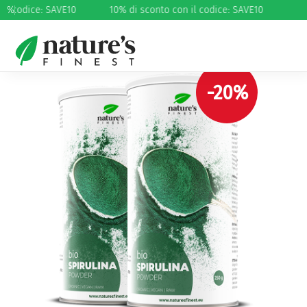
il codice: SAVE10
%
10% di sconto con il codice: SAVE10
Home
/
Supercibi
/
Alghe ed erbe
/ Spirulina in polvere
Bio 250g pacchetto
-20%