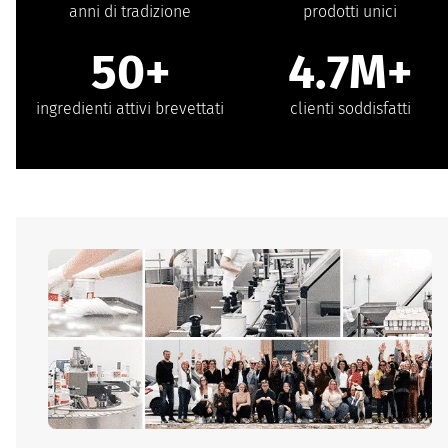
anni di tradizione
prodotti unici
50+
4.7M+
ingredienti attivi brevettati
clienti soddisfatti