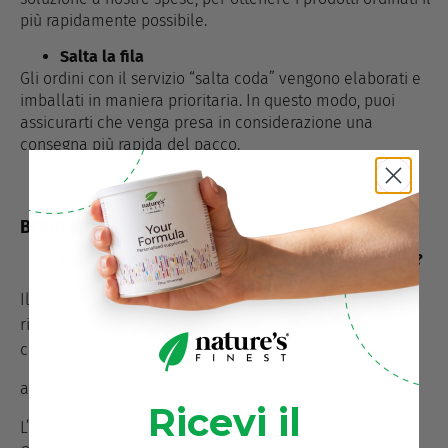
più rapidamente possibile.
Salta la fila
Gli ordini con il servizio “salta coda” vengono elaborati e
imballati in maniera prioritaria. In questo modo, puoi
assicurarti che venga presa in considerazione una
consegna più rapida del pacco.
BONIFICI
Vorrei fare il reso del prodotto. Come posso fare?
Il reso poui farlo in un termine di 60 giorni lavorativi dal
ricevimento della merce inviando all’indirizzo e-mail di
contatto:
claims@nutrisslim.com
.
avvisandoci di voler fare il reso del prodotto.
Ricevi il
L’indirizzo per il reso del prodotto: Nutrisslim d.o.o –