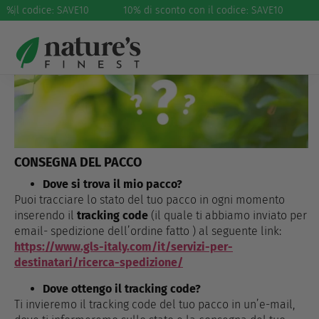
on il codice: SAVE10
%
Domande frequenti
10% di sconto con il codice: SAVE10
CONSEGNA DEL PACCO
Dove si trova il mio pacco?
Puoi tracciare lo stato del tuo pacco in ogni momento
inserendo il
tracking code
(il quale ti abbiamo inviato per
email- spedizione dell’ordine fatto ) al seguente link:
https://www.gls-italy.com/it/servizi-per-
destinatari/ricerca-spedizione/
Dove ottengo il tracking code?
Ti invieremo il tracking code del tuo pacco in un’e-mail,