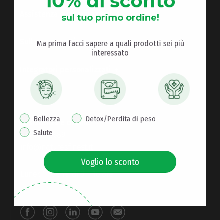
10% di sconto
Assistenza e informazioni
sul tuo primo ordine!
Sulla compagnia
Ma prima facci sapere a quali prodotti sei più
interessato
Integratori personalizzati
interest pop up
Bellezza
Detox/Perdita di peso
Assistenza e ordini:
Salute
378 030 0689
info@naturesfinest.it
Voglio lo sconto
Lunedì – venerdì 8 – 16 ore