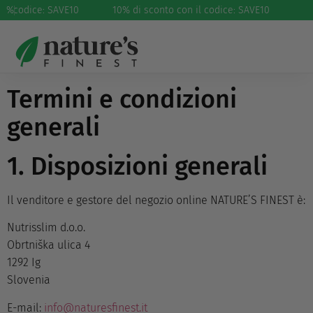
il codice: SAVE10
%
Termini e condizioni
10% di sconto con il codice: SAVE10
d’utilizzo
Termini e condizioni
generali
1. Disposizioni generali
Il venditore e gestore del negozio online NATURE’S FINEST è:
Nutrisslim d.o.o.
Obrtniška ulica 4
1292 Ig
Slovenia
E-mail:
info@naturesfinest.it