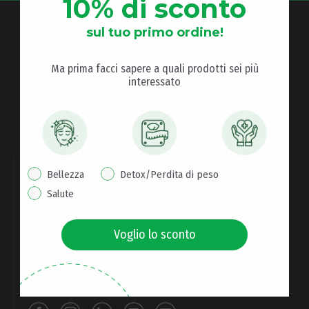
10% di sconto
sul tuo primo ordine!
Assistenza e informazioni
Ma prima facci sapere a quali prodotti sei più
Sulla compagnia
interessato
Integratori personalizzati
interest pop up
Bellezza
Detox/Perdita di peso
Assistenza e ordini:
Salute
378 030 0689
info@naturesfinest.it
Voglio lo sconto
Lunedì – venerdì 8 – 16 ore