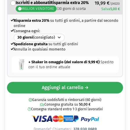
Iscriviti e abbonatiRisparmia extra 20%
19,99
€
/pezzo
MIGLIOR VENDITORE
|
30
giorni di scorta
Salva
5,00
€
Risparmia extra 20%
su tutti gli ordini, a partire dal secondo
ordine
Consegna ogni:
30
giorni
(consigliato)
Spedizione gratuita
su tutti gli ordini
Annulla in qualsiasi momento
+ Shaker in omaggio (del valore di
9,99
€
)
Spedito
con il tuo ordine attuale
Aggiungi al carrello →
Garanzia soddisfatti o rimborsati (60 giorni)
Consegna gratuita su
50,00
€
Consegna standard entro 1-3 giorni lavorativi
Domande? Chiamateci:
378 030 0689