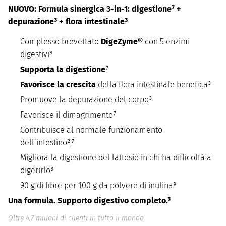
NUOVO: Formula sinergica 3-in-1: digestione⁷ +
depurazione³ + flora intestinale³
Complesso brevettato
DigeZyme®
con 5 enzimi
digestivi⁸
Supporta la digestione
⁷
Favorisce la crescita
della flora intestinale benefica³
Promuove la depurazione del corpo³
Favorisce il dimagrimento⁷
Contribuisce al normale funzionamento
dell’intestino²,⁷
Migliora la digestione del lattosio in chi ha difficoltà a
digerirlo⁸
90 g di fibre per 100 g da polvere di inulina⁹
Una formula. Supporto digestivo completo.³
Oltre 4,7 milioni di clienti in tutto il mondo