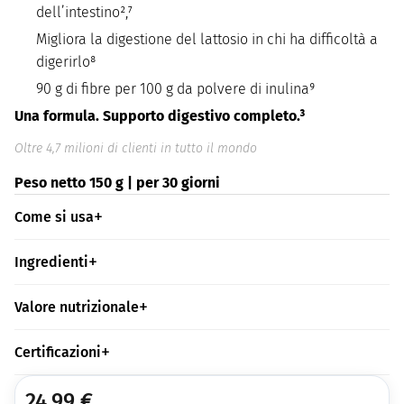
dell’intestino²,⁷
Migliora la digestione del lattosio in chi ha difficoltà a
digerirlo⁸
90 g di fibre per 100 g da polvere di inulina⁹
Una formula. Supporto digestivo completo.³
Oltre 4,7 milioni di clienti in tutto il mondo
Peso netto 150 g | per 30 giorni
Come si usa
Ingredienti
Valore nutrizionale
Certificazioni
24,99
€