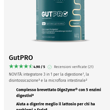
GutPRO
4.90 / 5
Recensioni verificate (21)
NOVITÀ: integratore 3 in 1 per la digestione¹, la
disintossicazione³ e la microflora intestinale²
Complesso brevettato DigeZyme® con 5 enzimi
digestivi⁸
Aiuta a digerire meglio il lattosio per chi ha
problemi a farlo⁸