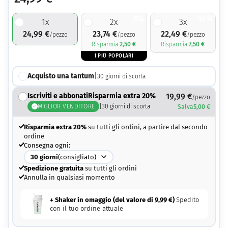
5%
10%
1
x
2
x
3
x
24,99
€
23,74
€
22,49
€
/pezzo
/pezzo
/pezzo
Risparmia
2,50
€
Risparmia
7,50
€
I PIÙ POPOLARI
Acquisto una tantum
|
30
giorni di scorta
Iscriviti e abbonatiRisparmia extra 20%
19,99
€
/pezzo
MIGLIOR VENDITORE
|
30
giorni di scorta
Salva
5,00
€
Risparmia extra 20%
su tutti gli ordini, a partire dal secondo
ordine
Consegna ogni:
30
giorni
(consigliato)
Spedizione gratuita
su tutti gli ordini
Annulla in qualsiasi momento
+ Shaker in omaggio (del valore di
9,99
€
)
Spedito
con il tuo ordine attuale