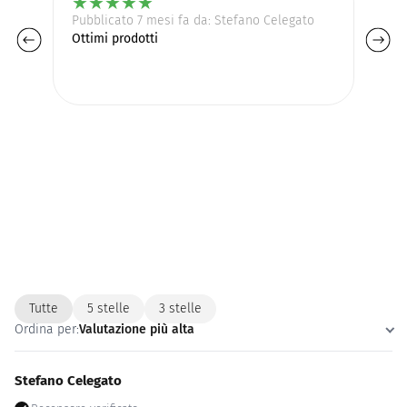
★
★
★
★
★
Pubblicato 7 mesi fa da: Stefano Celegato
Pu
Ottimi prodotti
Ot
Tutte
5 stelle
3 stelle
Ordina per:
Valutazione più alta
Stefano Celegato