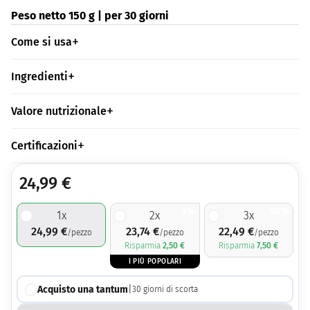
Peso netto 150 g | per 30 giorni
Come si usa
Ingredienti
Valore nutrizionale
Certificazioni
24,99
€
5%
10%
1
x
2
x
3
x
24,99
€
23,74
€
22,49
€
/pezzo
/pezzo
/pezzo
Risparmia
2,50
€
Risparmia
7,50
€
I PIÙ POPOLARI
Acquisto una tantum
|
30
giorni di scorta