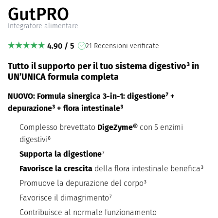
GutPRO
Integratore alimentare
4.90 / 5
21 Recensioni verificate
Tutto il supporto per il tuo sistema digestivo³ in
UN’UNICA formula completa
NUOVO: Formula sinergica 3-in-1: digestione⁷ +
depurazione³ + flora intestinale³
Complesso brevettato
DigeZyme®
con 5 enzimi
digestivi⁸
Supporta la digestione
⁷
Favorisce la crescita
della flora intestinale benefica³
Promuove la depurazione del corpo³
Favorisce il dimagrimento⁷
Contribuisce al normale funzionamento