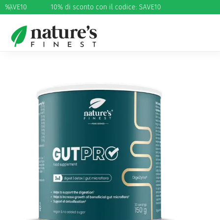
: SAVE10
%
10% di sconto con il codice: SAVE10
Home
/
Perdita di peso
/
Disintossicazione e perdita di
peso
/ GutPRO