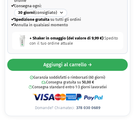
ordine
Consegna ogni:
30
giorni
(consigliato)
Spedizione gratuita
su tutti gli ordini
Annulla in qualsiasi momento
+ Shaker in omaggio (del valore di
9,99
€
)
Spedito
con il tuo ordine attuale
Aggiungi al carrello →
Garanzia soddisfatti o rimborsati (60 giorni)
Consegna gratuita su
50,00
€
Consegna standard entro 1-3 giorni lavorativi
Domande? Chiamateci:
378 030 0689