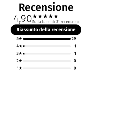
Recensione
4,90
★
★
★
★
★
Sulla base di 31 recensioni
Riassunto della recensione
5★
29
4★
1
3★
1
2★
0
1★
0