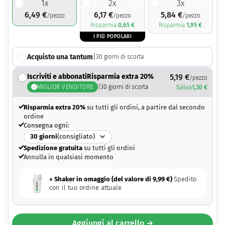
5%
10%
1
x
2
x
3
x
6,49
€
6,17
€
5,84
€
/pezzo
/pezzo
/pezzo
Risparmia
0,65
€
Risparmia
1,95
€
I PIÙ POPOLARI
Acquisto una tantum
|
30
giorni di scorta
Iscriviti e abbonatiRisparmia extra 20%
5,19
€
/pezzo
MIGLIOR VENDITORE
|
30
giorni di scorta
Salva
1,30
€
Risparmia extra 20%
su tutti gli ordini, a partire dal secondo
ordine
Consegna ogni:
30
giorni
(consigliato)
Spedizione gratuita
su tutti gli ordini
Annulla in qualsiasi momento
+ Shaker in omaggio (del valore di
9,99
€
)
Spedito
con il tuo ordine attuale
Aggiungi al carrello →