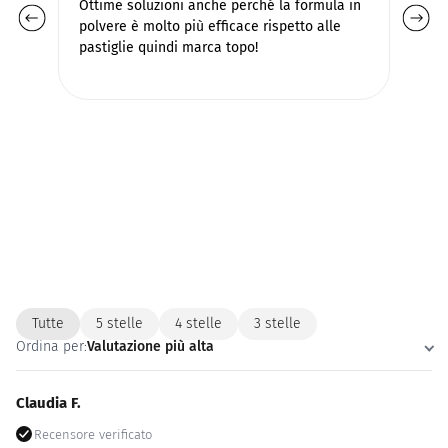
Ottime soluzioni anche perché la formula in
Pr
polvere è molto più efficace rispetto alle
Pr
pastiglie quindi marca topo!
Tutte
5 stelle
4 stelle
3 stelle
Ordina per:
Valutazione più alta
Claudia F.
Recensore verificato