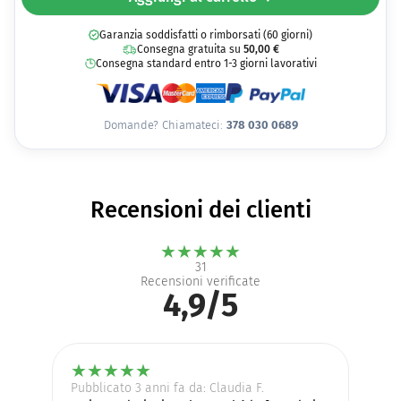
Garanzia soddisfatti o rimborsati (60 giorni)
Consegna gratuita su
50,00
€
Consegna standard entro 1-3 giorni lavorativi
Domande? Chiamateci:
378 030 0689
Recensioni dei clienti
★
★
★
★
★
31
Recensioni verificate
4,9/5
★
★
★
★
★
Pubblicato 3 anni fa da: Claudia F.
Pu