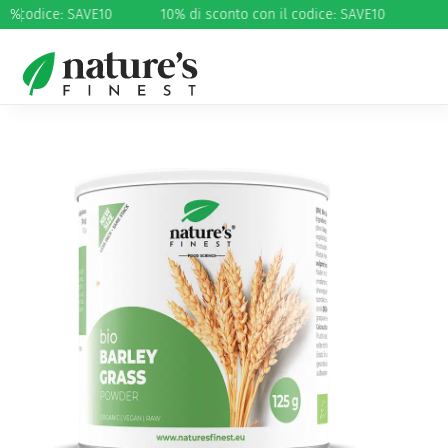
il codice: SAVE10
%
10% di sconto con il codice: SAVE10
Home
/
Salute
/
Equilibrio ormonale
/ Erba d’orzo in
polvere Bio