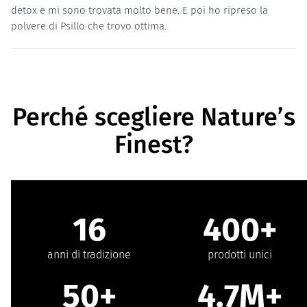
detox e mi sono trovata molto bene. E poi ho ripreso la
polvere di Psillo che trovo ottima.
Perché scegliere Nature’s
Finest?
16
400+
anni di tradizione
prodotti unici
50+
4.7M+