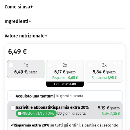
Come si usa
Ingredienti
Valore nutrizionale
6,49
€
5%
10%
1
x
2
x
3
x
6,49
€
6,17
€
5,84
€
/pezzo
/pezzo
/pezzo
Risparmia
0,65
€
Risparmia
1,95
€
I PIÙ POPOLARI
Acquisto una tantum
|
30
giorni di scorta
Iscriviti e abbonatiRisparmia extra 20%
5,19
€
/pezzo
MIGLIOR VENDITORE
|
30
giorni di scorta
Salva
1,30
€
Risparmia extra 20%
su tutti gli ordini, a partire dal secondo